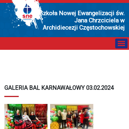
Szkoła Nowej Ewangelizacji św.
Jana Chrzciciela w
Archidiecezji Częstochowskiej
GALERIA BAL KARNAWAŁOWY 03.02.2024