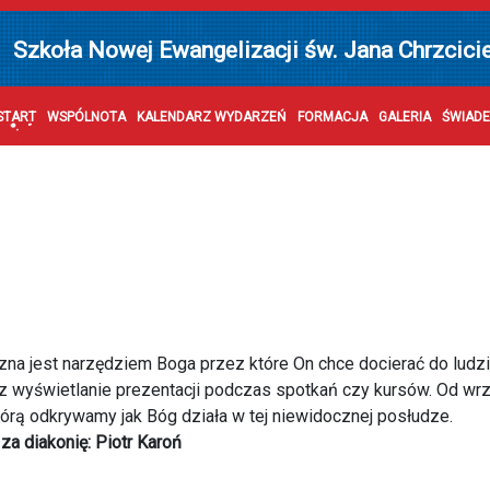
Szkoła Nowej Ewangelizacji św. Jana Chrzcici
START
WSPÓLNOTA
KALENDARZ WYDARZEŃ
FORMACJA
GALERIA
ŚWIAD
zna jest narzędziem Boga przez które On chce docierać do ludzi.
az wyświetlanie prezentacji podczas spotkań czy kursów. Od w
tórą odkrywamy jak Bóg działa w tej niewidocznej posłudze.
a diakonię: Piotr Karoń