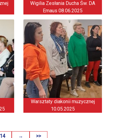
znej
Wigilia Zesłania Ducha Św. DA
Emaus 08.06.2025
Warsztaty diakonii muzycznej
025
10.05.2025
14
→
>>