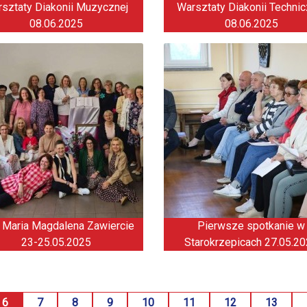
sztaty Diakonii Muzycznej
Warsztaty Diakonii Technic
08.06.2025
08.06.2025
 Maria Magdalena Zawiercie
Pierwsze spotkanie w
23-25.05.2025
Starokrzepicach 27.05.2
6
7
8
9
10
11
12
13