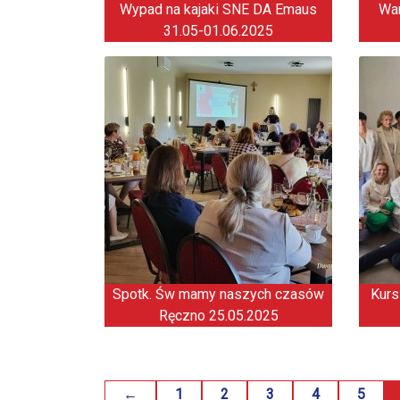
Wypad na kajaki SNE DA Emaus
War
31.05-01.06.2025
Spotk. Św mamy naszych czasów
Kurs
Ręczno 25.05.2025
←
1
2
3
4
5