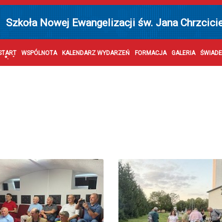
Szkoła Nowej Ewangelizacji św. Jana Chrzcici
START
WSPÓLNOTA
KALENDARZ WYDARZEŃ
FORMACJA
GALERIA
ŚWIAD