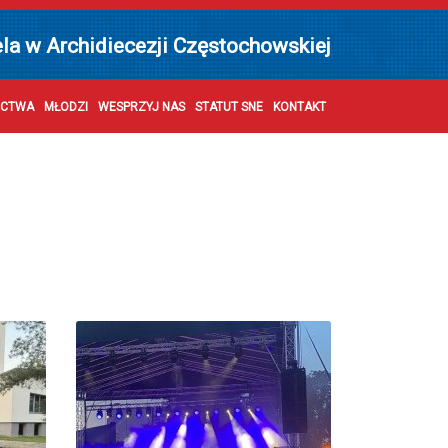
ela w Archidiecezji Częstochowskiej
ECTWA
MŁODZI
WESPRZYJ NAS
STATUT SNE
KONTAKT