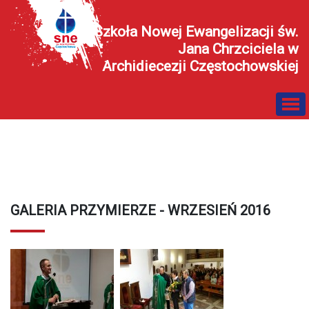
Szkoła Nowej Ewangelizacji św.
Jana Chrzciciela w
Archidiecezji Częstochowskiej
GALERIA PRZYMIERZE - WRZESIEŃ 2016