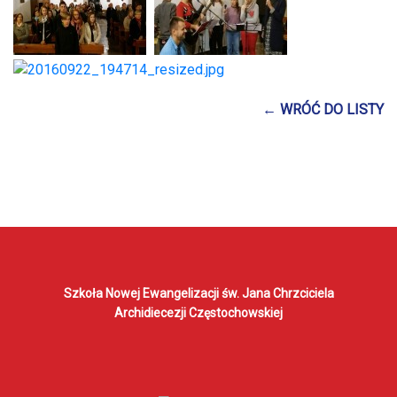
← WRÓĆ DO LISTY
Szkoła Nowej Ewangelizacji
św. Jana Chrzciciela
Archidiecezji Częstochowskiej