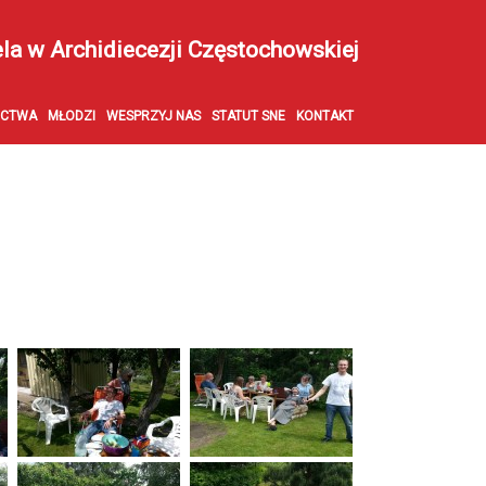
ela w Archidiecezji Częstochowskiej
ECTWA
MŁODZI
WESPRZYJ NAS
STATUT SNE
KONTAKT