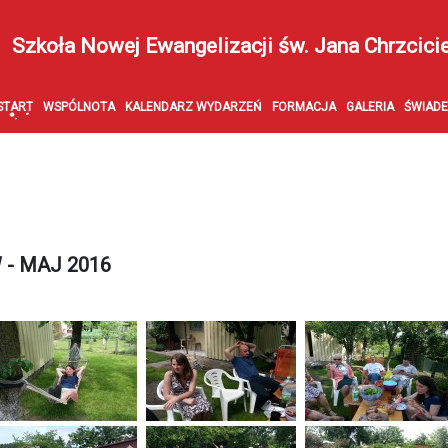
Szkoła Nowej Ewangelizacji św. Jana Chrzcici
START
WSPÓLNOTA
KALENDARZ WYDARZEŃ
FORMACJA
GALERIA
ŚWIAD
- MAJ 2016