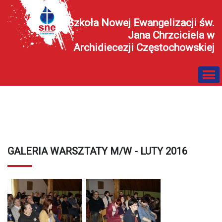
Szkoła Nowej Ewangelizacji św.
Jana Chrzciciela w
Archidiecezji Częstochowskiej
GALERIA WARSZTATY M/W - LUTY 2016